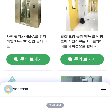
공장 여행
품질 관리
사전 필터와 HEPA로 전자
달걀 모양 유리 약품 크린 룸
적인 1 kw 3P 산업 공기 쇄
도어 미닫이류는 1.5 밀리미
연락주세요
도
터를 내화성으로 합니다
문의 보내기
문의 보내기
뉴스
경우
Vanessa
모듈 수술실
2:49 AM
모듈 무균실