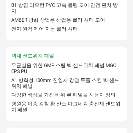
B1 방염 리모컨 PVC 고속 롤링 도어 안전 핀치 방
지
공장 여행
AMBER 방화 상업용 산업용 롤러 셔터 도어
전자 원격 제어 자동 롤러 셔터
품질 관리
연락주세요
벽체 샌드위치 패널
무균실을 위한 GMP 스틸 벽 샌드위치 패널 MGO
EPS PU
뉴스
A1 방화성 100mm 진열제 강철 듀플 스킨 벽 샌드
위치 패널
경우
다양한 색상을 가진 바위 류 패널을 사용자 정의
병원용 이중 강철 황 산소 마그네슘 충전재 샌드위
치 패널
모듈 수술실
모듈 무균실