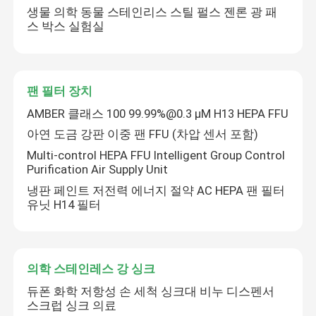
생물 의학 동물 스테인리스 스틸 펄스 젠론 광 패
스 박스 실험실
벽체 샌드위치 패널
스테인레스 강 에어샤워
팬 필터 장치
AMBER 클래스 100 99.99%@0.3 μM H13 HEPA FFU
스테인레스 강 패스 박스
아연 도금 강판 이중 팬 FFU (차압 센서 포함)
Multi-control HEPA FFU Intelligent Group Control
팬 필터 장치
Purification Air Supply Unit
냉판 페인트 저전력 에너지 절약 AC HEPA 팬 필터
유닛 H14 필터
의학 스테인레스 강 싱크
스테인레스 강 의학 내각
의학 스테인레스 강 싱크
듀폰 화학 저항성 손 세척 싱크대 비누 디스펜서
공기 처리 장치
스크럽 싱크 의료