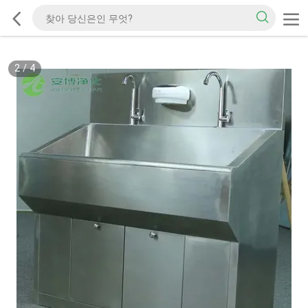
2
/
4