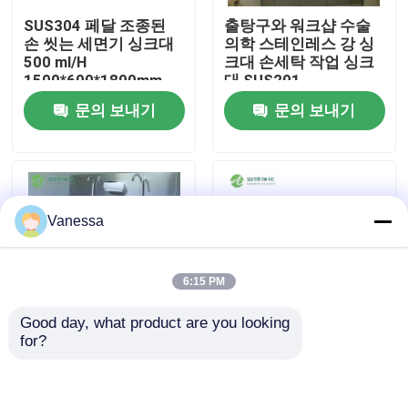
SUS304 페달 조종된
출탕구와 워크샵 수술
손 씻는 세면기 싱크대
의학 스테인레스 강 싱
공장 여행
500 ml/H
크대 손세탁 작업 싱크
1500*600*1800mm
대 SUS201
문의 보내기
문의 보내기
품질 관리
연락주세요
Vanessa
뉴스
경우
6:15 PM
Good day, what product are you looking 
모듈 수술실
for?
병원 및 청정실용 프리
3인용 1.2mm SUS304
미엄 스테인레스 스틸
스테인리스 스틸 수술
의료 싱크
스크럽 싱크대 판매
모듈 무균실