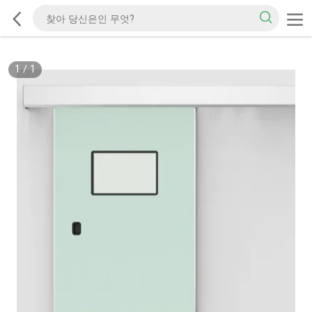
1
/
1