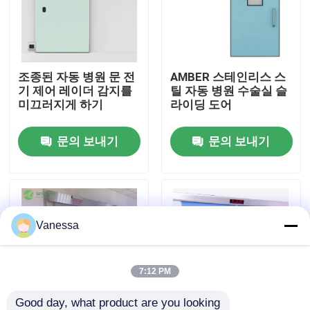
공장 여행
조종된 자동 병원 문 전
AMBER 스테인리스 스
품질 관리
기 제어 레이더 감지를
틸 자동 병원 수술실 슬
미끄러지게 하기
라이딩 도어
연락주세요
문의 보내기
문의 보내기
뉴스
경우
Vanessa
모듈 수술실
7:12 PM
모듈 무균실
Good day, what product are you looking 