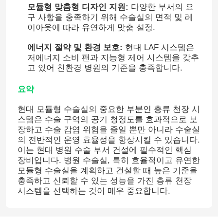
모듈형 맞춤형 디자인 지원:
다양한 부서의 요
구 사항을 충족하기 위해 수술실의 면적 및 레
자동 병원 문
이아웃에 따라 유연하게 맞춤 설정.
에너지 절약 및 환경 보호:
현대 LAF 시스템은
수술 테이블
저에너지 소비 팬과 지능형 제어 시스템을 갖추
고 있어 친환경 병원의 기준을 충족합니다.
의료 천장 펜던트
요약
현대 모듈형 수술실의 중요한 부분인 층류 천장 시
LED 외과수술상의 광
스템은 수술 구역의 공기 청정도를 효과적으로 보
장하고 수술 감염 위험을 줄일 뿐만 아니라 수술실
의 전반적인 운영 효율성을 향상시킬 수 있습니다.
외과 수술 극장
이는 현대 병원 수술 부서 건설에 필수적인 핵심
장비입니다. 병원 수술실, 특히 효율적이고 유연한
모듈형 수술실을 계획하고 건설할 때 높은 기준을
병원 수술실
충족하고 신뢰할 수 있는 성능을 가진 층류 천장
시스템을 선택하는 것이 매우 중요합니다.
제약 크린 룸 도어