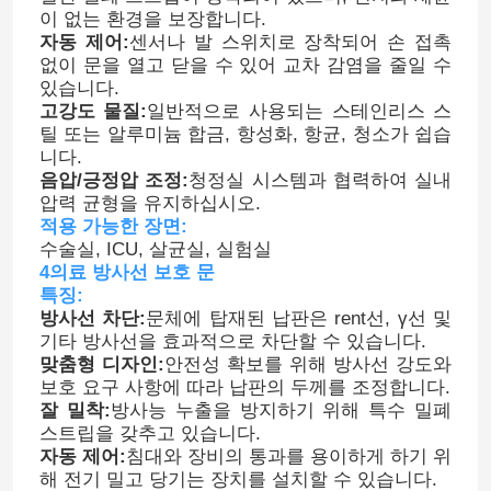
이 없는 환경을 보장합니다.
자동 제어:
센서나 발 스위치로 장착되어 손 접촉
없이 문을 열고 닫을 수 있어 교차 감염을 줄일 수
있습니다.
고강도 물질:
일반적으로 사용되는 스테인리스 스
틸 또는 알루미늄 합금, 항성화, 항균, 청소가 쉽습
니다.
음압/긍정압 조정:
청정실 시스템과 협력하여 실내
압력 균형을 유지하십시오.
적용 가능한 장면:
수술실, ICU, 살균실, 실험실
4의료 방사선 보호 문
특징:
방사선 차단:
문체에 탑재된 납판은 rent선, γ선 및
기타 방사선을 효과적으로 차단할 수 있습니다.
맞춤형 디자인:
안전성 확보를 위해 방사선 강도와
보호 요구 사항에 따라 납판의 두께를 조정합니다.
잘 밀착:
방사능 누출을 방지하기 위해 특수 밀폐
스트립을 갖추고 있습니다.
자동 제어:
침대와 장비의 통과를 용이하게 하기 위
해 전기 밀고 당기는 장치를 설치할 수 있습니다.