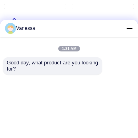
Vanessa
1:31 AM
Good day, what product are you looking 
for?
공기 쇄도 패스 박스와 지촉
극장 PLC 제어를 운영하는
건조 모듈 무균실 ISO 1
부인과 의학 이발교정학 하
이브리드 병원
문의 보내기
문의 보내기
홈
사이트맵
연락처
Desktop Site
사이트맵
사생활 보호 정책