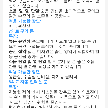
되어 있습니다. 쪼개질지라도 날카로운 조각이 형
성되지 않습니다.
소음 및 열 단열:
소음 간섭을 효과적으로 줄이고
공장 여행
일정 수준의 열 보존을 제공합니다.
적용 가능한 장면:
ICU, 관찰실
품질 관리
7의료 구역 문
특징:
높은 유연성:
수요에 따라 빠르게 열고 닫을 수 있
연락주세요
으며 공간 배열을 조정하는 것이 편리합니다.
공간 절약:
접는 디자인은 좁은 영역에 적합하며 활
동 공간을 증가시킵니다.
뉴스
소음 단열 및 열 단열:
일부 분계 문 은 좋은 소음
단열 및 열 단열 특성을 가지고 있습니다.
적용 가능한 장면:
경우
응급실, 수술실 준비실, 다기능 클리닉
8의료 자동 인덕션 문
특징:
모듈 수술실
지능형 제어:
센서 시스템을 갖추고 있어 의료진이
나 환자들이 가까이 있을 때 자동으로 열리고 닫히
며 교차 감염의 위험을 줄입니다.
모듈 무균실
편리하고 빠르게:
민감한 감지, 빠른 문 열고 닫기