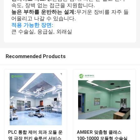
속도, 장벽 없는 접근을 지원합니다.
높은 부하를 운반하는 설계:
무거운 장비를 자주 들
자동 병원 문
어올리고 나갈 수 있습니다.
적용 가능한 장면:
큰 수술실, 응급실, 외래실
수술 테이블
의료 천장 펜던트
Recommended Products
LED 외과수술상의 광
외과 수술 극장
병원 수술실
PLC 통합 제어 외과 모듈 운
AMBER 맞춤형 클래스
제약 크린 룸 도어
영 극장 턴키 솔루션 서비스
100-10000 모듈형 수술실