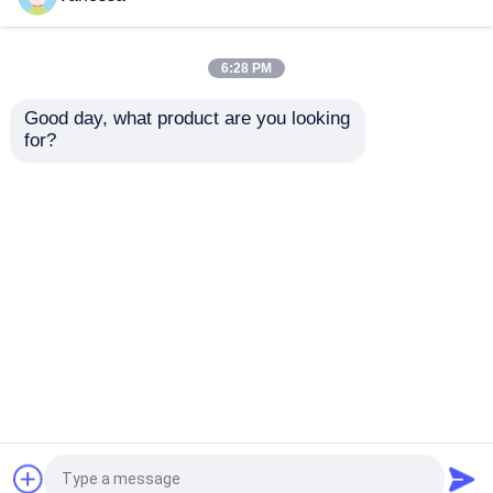
자동 병원 문
6:28 PM
Good day, what product are you looking 
수술 테이블
for?
Class100-10000 Modular
전자제품 제조용 UV 램프가
Operating Room
장착된 동적 에어 샤워 패스
Theater Turnkey
박스
의료 천장 펜던트
Solution Service
문의 보내기
문의 보내기
LED 외과수술상의 광
외과 수술 극장
홈
사이트맵
연락처
Desktop Site
사이트맵
사생활 보호 정책
병원 수술실
품질
모듈 수술실
중국 공장.Copyright © 2026
제약 크린 룸 도어
Dongguan Amber Purification Engineering