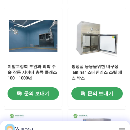
공장 여행
품질 관리
연락주세요
이발교정학 부인과 의학 수
청정실 응용을위한 내구성
뉴스
술 작동 시어터 층류 클래스
laminar 스테인리스 스틸 패
100 - 1000년
스 박스
경우
문의 보내기
문의 보내기
모듈 수술실
모듈 무균실
Vanessa