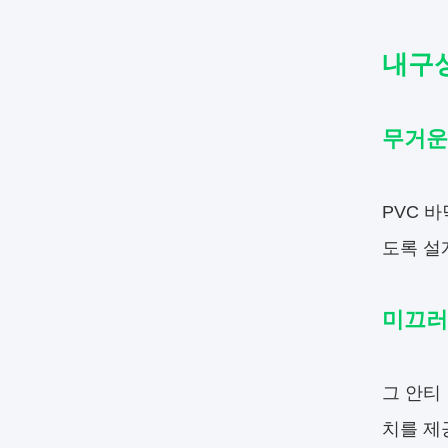
내구성
무거운
PVC 
도록 설
미끄러
그 안티
치를 제