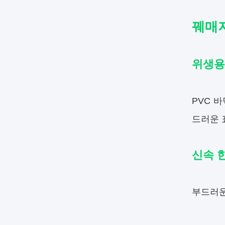
꿰매지
위생용
PVC 
드러운 
신속 
부드러운