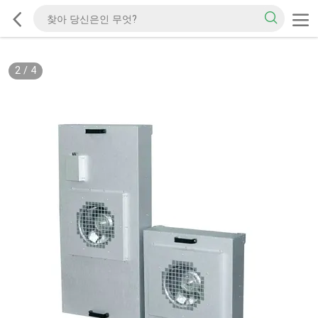
2
/
4