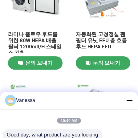
공장 여행
라미나 플로우 후드를
자동화된 고청정실 팬
품질 관리
위한 80W HEPA 배출
필터 유닛 FFU 층 흐름
필터 1200m3/H 스테일
후드 HEPA FFU
스 강철
연락주세요
문의 보내기
문의 보내기
뉴스
경우
Vanessa
모듈 수술실
10:40 AM
모듈 무균실
Good day, what product are you looking 