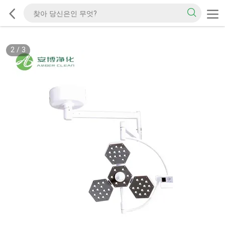
2
/
3