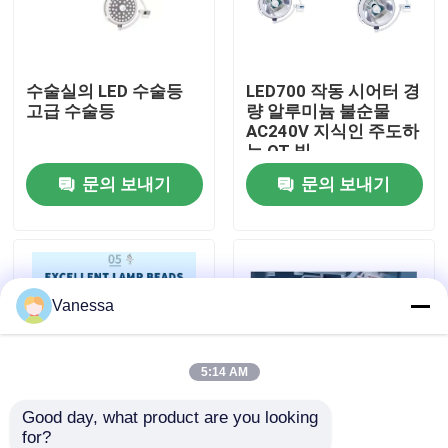
공장 여행
수술실의 LED 수술등
LED700 작동 시어터 경
고급 수술등
량 알루미늄 불순물
품질 관리
AC240V 지식인 주도하
는 OT 빛
문의 보내기
문의 보내기
연락주세요
뉴스
Vanessa
경우
모듈 수술실
5:14 AM
Good day, what product are you looking 
모듈 무균실
for?
50Hz 60Hz 주도하는
AC240V 천장은 주도하