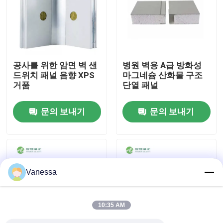
공장 여행
품질 관리
공사를 위한 암면 벽 샌
병원 벽용 A급 방화성
드위치 패널 음향 XPS
마그네슘 산화물 구조
거품
단열 패널
연락주세요
문의 보내기
문의 보내기
뉴스
경우
Vanessa
모듈 수술실
10:35 AM
모듈 무균실