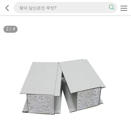
2
/
4