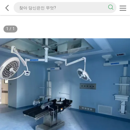
1
/
1