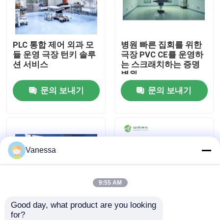
공장 여행
PLC 통합 제어 외과 모
병원 빠른 집회를 위한
듈 운영 극장 턴키 솔루
극장 PVC CE를 운영하
품질 관리
션 서비스
는 스크래치하는 증명
병원
문의 보내기
문의 보내기
연락주세요
뉴스
Vanessa
경우
모듈 수술실
9:55 AM
Good day, what product are you looking 
모듈 무균실
for?
층류 비상 작전 극장 지
앰버 높은 표준 병원 유