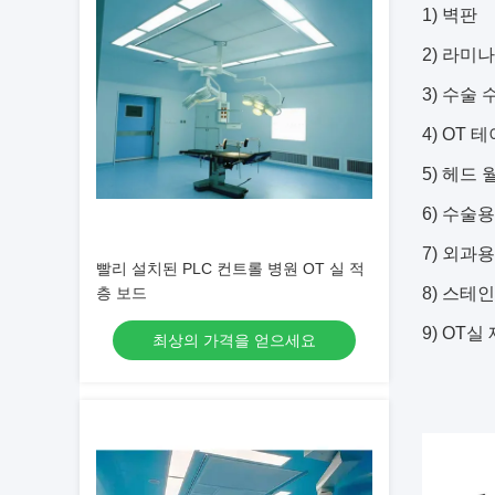
1) 벽판
2) 라미
3) 수술
4) OT 
5) 헤드
6) 수술
7) 외과
빨리 설치된 PLC 컨트롤 병원 OT 실 적
층 보드
8) 스테
9) OT
최상의 가격을 얻으세요