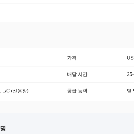
가격
US
배달 시간
25
공급 능력
L/C (신용장)
달 
설명