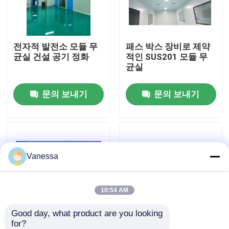
공장 여행
전자적 발전소 모듈 무
패스 박스 장비로 제약
균실 건설 공기 정화
적인 SUS201 모듈 무
품질 관리
균실
문의 보내기
문의 보내기
연락주세요
뉴스
Vanessa
경우
모듈 수술실
10:54 AM
Good day, what product are you looking 
모듈 무균실
for?
모든 산업에 맞게 사용
100 밀리미터 ISO 계급