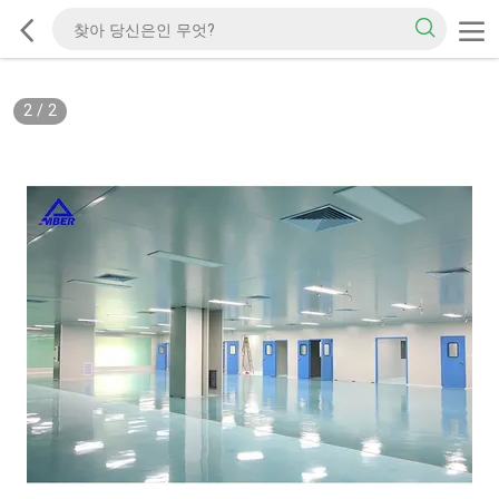
2
/
2