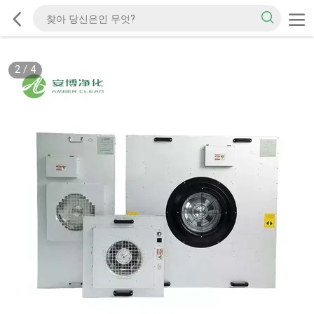
2
/
4