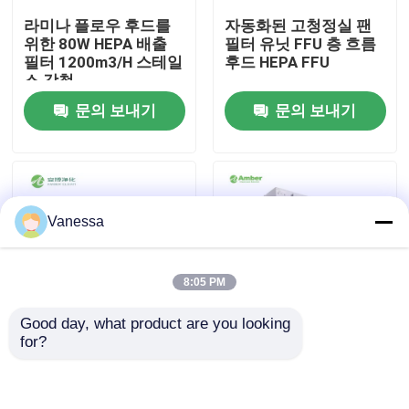
라미나 플로우 후드를
자동화된 고청정실 팬
위한 80W HEPA 배출
필터 유닛 FFU 층 흐름
공장 여행
필터 1200m3/H 스테일
후드 HEPA FFU
스 강철
문의 보내기
문의 보내기
품질 관리
연락주세요
Vanessa
뉴스
경우
8:05 PM
Good day, what product are you looking 
모듈 수술실
for?
냉판 페인트 저전력 에
Multi-control HEPA
너지 절약 AC HEPA 팬
FFU Intelligent Group
필터 유닛 H14 필터
Control Purification
모듈 무균실
Air Supply Unit