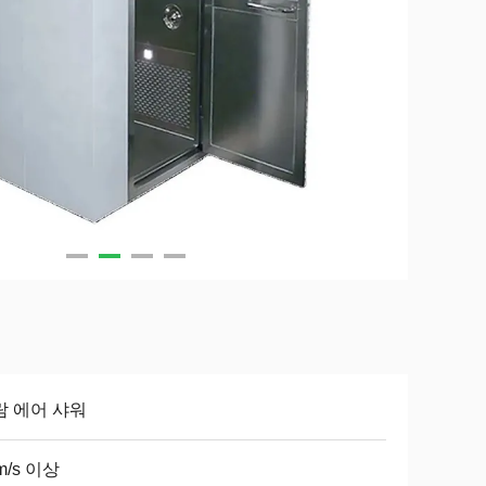
람 에어 샤워
m/s 이상