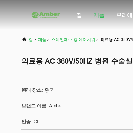
집
제품
우리에
집
>
제품
>
스테인레스 강 에어샤워
>
의료용 AC 380
의료용 AC 380V/50HZ 병원 수
원래 장소:
중국
브랜드 이름:
Amber
인증:
CE