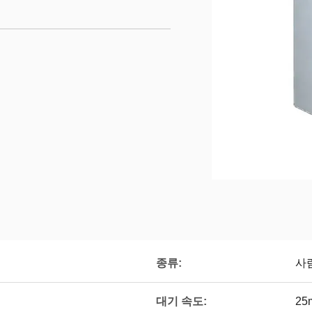
종류:
사
대기 속도:
25