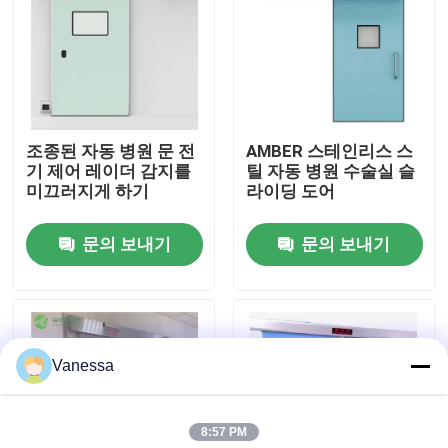
공장 여행
품질 관리
조종된 자동 병원 문 전
AMBER 스테인리스 스
기 제어 레이더 감지를
틸 자동 병원 수술실 슬
연락주세요
미끄러지게 하기
라이딩 도어
문의 보내기
문의 보내기
뉴스
경우
Vanessa
모듈 수술실
8:57 PM
모듈 무균실