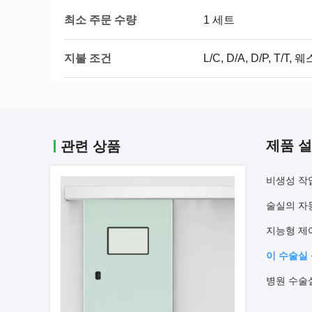
최소 주문 수량
1 세트
지불 조건
L/C, D/A, D/P, T
제품 
관련 상품
비생성 작
술실의 자
지능형 제
이 수술실 
병원 수술