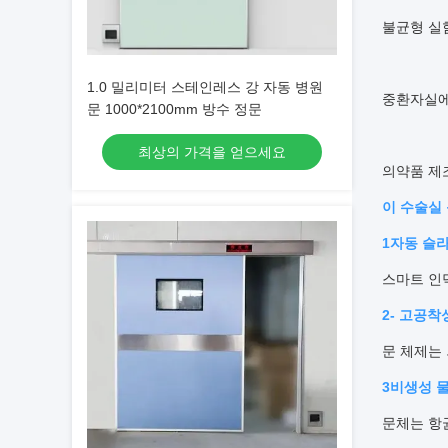
불균형 실
1.0 밀리미터 스테인레스 강 자동 병원
중환자실
문 1000*2100mm 방수 정문
최상의 가격을 얻으세요
의약품 제
이 수술실
1자동 슬
스마트 인
2- 고공착
문 체제는
3비생성 
문체는 항