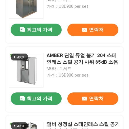
가격：USD900 per set
자동 병원 문
최고의 가격
연락처
수술 테이블
의료 천장 펜던트
AMBER 단일 듀얼 불기 304 스테
인레스 스틸 공기 샤워 65dB 소음
MOQ：1 세트
LED 외과수술상의 광
가격：USD900 per set
외과 수술 극장
최고의 가격
연락처
병원 수술실
앰버 청정실 스테인레스 스틸 공기
제약 크린 룸 도어