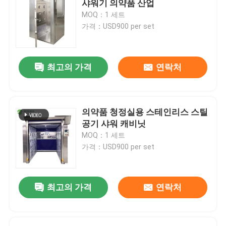
샤워기 의약품 산업
MOQ：1 세트
벽체 샌드위치 패널
가격：USD900 per set
스테인레스 강 에어샤워
최고의 가격
연락처
스테인레스 강 패스 박스
의약품 청정실용 스테인리스 스틸
팬 필터 장치
공기 샤워 캐비닛
MOQ：1 세트
가격：USD900 per set
의학 스테인레스 강 싱크
스테인레스 강 의학 내각
최고의 가격
연락처
공기 처리 장치