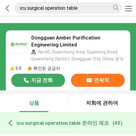
Dongguan Amber Purification
Engineering Limited
No.60, Guancheng Area, Guanlong Road,
Guancheng District, Dongguan City, China.,중국
5.0
확인된 공급자
지금 전화
연락처
상품
저희에 관하여
icu surgical operation table 온라인 제조
(45)