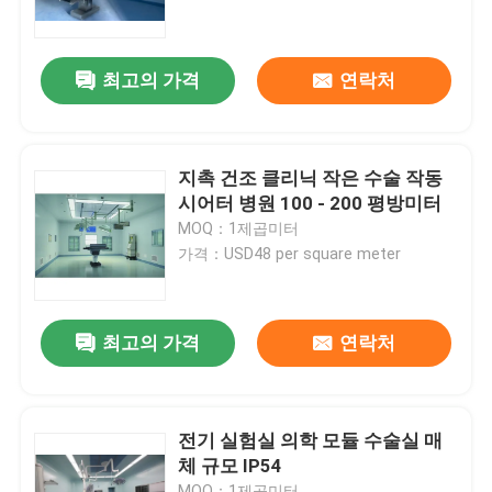
공장 여행
최고의 가격
연락처
품질 관리
지촉 건조 클리닉 작은 수술 작동
연락주세요
시어터 병원 100 - 200 평방미터
MOQ：1제곱미터
가격：USD48 per square meter
뉴스
경우
최고의 가격
연락처
모듈 수술실
전기 실험실 의학 모듈 수술실 매
체 규모 IP54
모듈 무균실
MOQ：1제곱미터